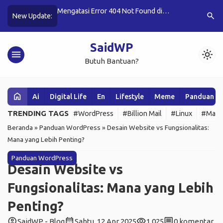
s Cepat dan
Mengatasi Error 404 Not Found di
Update Bil
search
New Update:
WordPress
Validation
SaidWP
menu
light_mode
Butuh Bantuan?
home
Ai
Digital Life
En
Lifestyle
Meme
Panduan W
TRENDING TAGS
#WordPress
#Billion Mail
#Linux
#Mail 
Beranda
»
Panduan WordPress
»
Desain Website vs Fungsionalitas:
Mana yang Lebih Penting?
Panduan WordPress
Desain Website vs
Fungsionalitas: Mana yang Lebih
Penting?
account_circle
calendar_month
visibility
comment
SaidWP - Blog
Sabtu, 12 Apr 2025
1.025
0 komentar