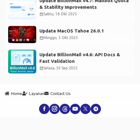
Update BillionMail v4.7: Mailbox Quota
& Stability Improvements
calendar_month
Sabtu, 18 Okt 2025
Update MacOS Tahoe 26.0.1
calendar_month
Minggu, 5 Okt 2025
Update BillionMail v4.6: API Docs &
Fast Validation
calendar_month
Selasa, 30 Sep 2025
Home
Layanan
Contact Us
SaidWP - Butuh Bantuan?
Copyright © 2025 SaidWP