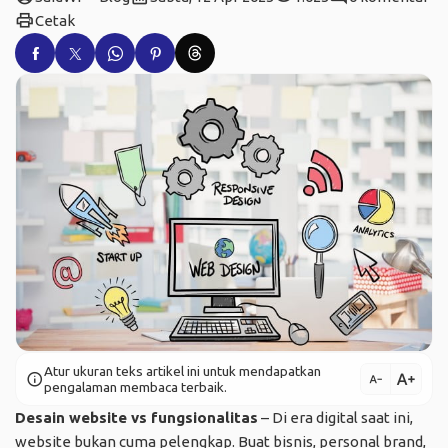
print
Cetak
Atur ukuran teks artikel ini untuk mendapatkan
text_increase
info
text_decrease
pengalaman membaca terbaik.
Desain website vs fungsionalitas
– Di era digital saat ini,
website bukan cuma pelengkap. Buat bisnis, personal brand,