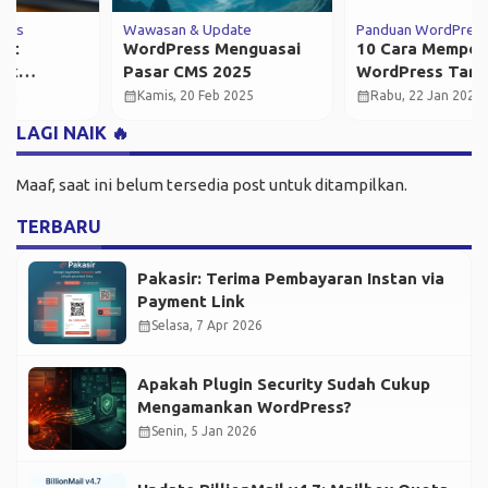
Panduan WordPress
Server & Panel
10 Cara Mempercepat
Update BillionMail v4.7:
WordPress Tanpa Plugin
Mailbox Quota &
Stability Improvements
calendar_month
calendar_month
Rabu, 22 Jan 2025
Sabtu, 18 Okt 2025
LAGI NAIK 🔥
Maaf, saat ini belum tersedia post untuk ditampilkan.
TERBARU
Pakasir: Terima Pembayaran Instan via
Payment Link
calendar_month
Selasa, 7 Apr 2026
Apakah Plugin Security Sudah Cukup
Mengamankan WordPress?
calendar_month
Senin, 5 Jan 2026