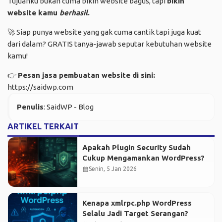
Tujuanku bukan cuma bikin website bagus, tapi
bikin
website kamu
berhasil
.
🚀 Siap punya website yang gak cuma cantik tapi juga kuat
dari dalam? GRATIS tanya-jawab seputar kebutuhan website
kamu!
👉
Pesan jasa pembuatan website di sini:
https://saidwp.com
Penulis
: SaidWP - Blog
ARTIKEL TERKAIT
Apakah Plugin Security Sudah
Cukup Mengamankan WordPress?
calendar_month
Senin, 5 Jan 2026
Kenapa xmlrpc.php WordPress
Selalu Jadi Target Serangan?