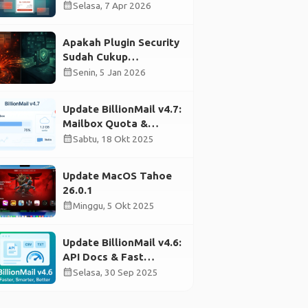
Payment Link
calendar_month
Selasa, 7 Apr 2026
Apakah Plugin Security
Sudah Cukup
Mengamankan
calendar_month
Senin, 5 Jan 2026
WordPress?
Update BillionMail v4.7:
Mailbox Quota &
Stability Improvements
calendar_month
Sabtu, 18 Okt 2025
Update MacOS Tahoe
26.0.1
calendar_month
Minggu, 5 Okt 2025
Update BillionMail v4.6:
API Docs & Fast
Validation
calendar_month
Selasa, 30 Sep 2025