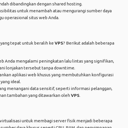
ndah dibandingkan dengan shared hosting.
sibilitas untuk menambah atau mengurangi sumber daya
u operasional situs web Anda.
yang tepat untuk beralih ke
VPS
? Berikut adalah beberapa
eb Anda mengalami peningkatan lalu lintas yang signifikan,
 lonjakan tersebut tanpa downtime.
ankan aplikasi web khusus yang membutuhkan konfigurasi
 yang ideal.
ang menangani data sensitif, seperti informasi pelanggan,
nan tambahan yang ditawarkan oleh
VPS
.
irtualisasi untuk membagi server fisik menjadi beberapa
iki sumber daya khusus seperti CPU, RAM, dan penyimpanan,