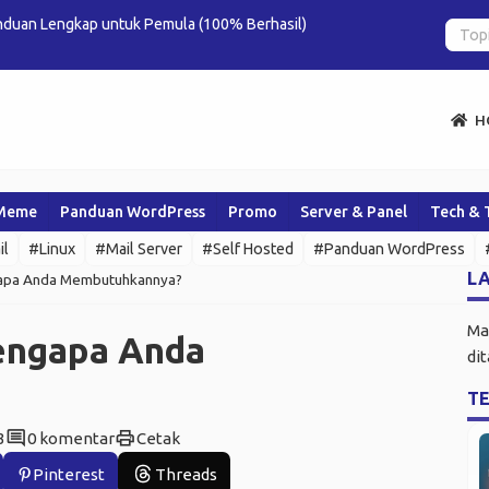
nd IP Binding & Optimasi
DistroSea: C
H
Meme
Panduan WordPress
Promo
Server & Panel
Tech & 
il
#Linux
#Mail Server
#Self Hosted
#Panduan WordPress
LA
gapa Anda Membutuhkannya?
Ma
engapa Anda
di
T
comment
print
3
0 komentar
Cetak
Pinterest
Threads