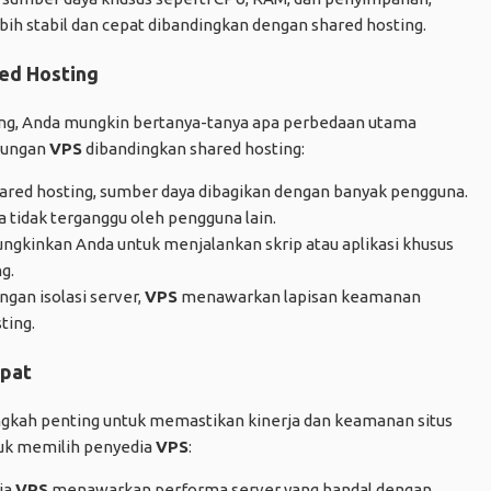
ebih stabil dan cepat dibandingkan dengan shared hosting.
ed Hosting
ng, Anda mungkin bertanya-tanya apa perbedaan utama
ntungan
VPS
dibandingkan shared hosting:
ared hosting, sumber daya dibagikan dengan banyak pengguna.
tidak terganggu oleh pengguna lain.
kinkan Anda untuk menjalankan skrip atau aplikasi khusus
g.
gan isolasi server,
VPS
menawarkan lapisan keamanan
ting.
epat
ngkah penting untuk memastikan kinerja dan keamanan situs
tuk memilih penyedia
VPS
:
ia
VPS
menawarkan performa server yang handal dengan