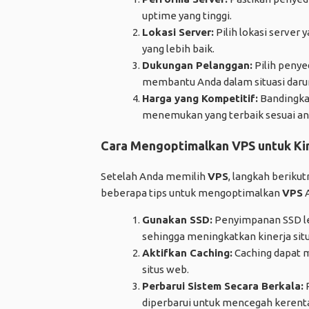
uptime yang tinggi.
Lokasi Server:
Pilih lokasi server
yang lebih baik.
Dukungan Pelanggan:
Pilih peny
membantu Anda dalam situasi darur
Harga yang Kompetitif:
Bandingkan
menemukan yang terbaik sesuai an
Cara Mengoptimalkan VPS untuk Ki
Setelah Anda memilih
VPS
, langkah beriku
beberapa tips untuk mengoptimalkan
VPS
A
Gunakan SSD:
Penyimpanan SSD leb
sehingga meningkatkan kinerja sit
Aktifkan Caching:
Caching dapat 
situs web.
Perbarui Sistem Secara Berkala:
P
diperbarui untuk mencegah keren