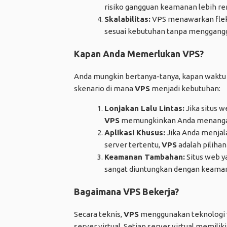
risiko gangguan keamanan lebih re
Skalabilitas:
VPS menawarkan flek
sesuai kebutuhan tanpa menggangg
Kapan Anda Memerlukan VPS?
Anda mungkin bertanya-tanya, kapan waktu 
skenario di mana
VPS
menjadi kebutuhan:
Lonjakan Lalu Lintas:
Jika situs w
VPS
memungkinkan Anda menangani
Aplikasi Khusus:
Jika Anda menjal
server tertentu,
VPS
adalah pilihan
Keamanan Tambahan:
Situs web y
sangat diuntungkan dengan keama
Bagaimana VPS Bekerja?
Secara teknis,
VPS
menggunakan teknologi v
server virtual. Setiap server virtual memil