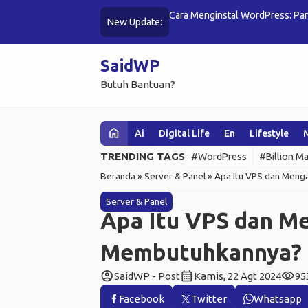
k Pemula (100% Berhasil)
Update BillionMail v4.4: Outbou
New Update:
SaidWP
Butuh Bantuan?
home
Ai
Digital Life
En
Lifestyle
TRENDING TAGS
#WordPress
#Billion Ma
Beranda
»
Server & Panel
»
Apa Itu VPS dan Men
Server & Panel
Apa Itu VPS dan M
Membutuhkannya?
account_circle
calendar_month
visibility
SaidWP - Post
Kamis, 22 Agt 2024
95
Facebook
Twitter
Whatsapp