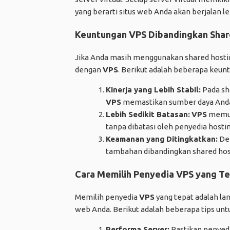
yang berarti situs web Anda akan berjalan l
Keuntungan VPS Dibandingkan Shar
Jika Anda masih menggunakan shared hosti
dengan
VPS
. Berikut adalah beberapa keu
Kinerja yang Lebih Stabil:
Pada sh
VPS
memastikan sumber daya Anda 
Lebih Sedikit Batasan:
VPS
memung
tanpa dibatasi oleh penyedia hostin
Keamanan yang Ditingkatkan:
Den
tambahan dibandingkan shared hos
Cara Memilih Penyedia VPS yang T
Memilih penyedia
VPS
yang tepat adalah la
web Anda. Berikut adalah beberapa tips un
Performa Server:
Pastikan penyed