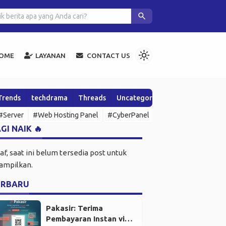
ara Seru Coba Distro Linux Tanpa Install Apa pun
search
light_mode
OME
LAYANAN
CONTACT US
Trends
techdrama
Threads
Uncategorized
Wawasan & Up
#Server
#Web Hosting Panel
#CyberPanel
#SSH
#Open Sour
GI NAIK 🔥
af, saat ini belum tersedia post untuk
tampilkan.
ERBARU
Pakasir: Terima
Pembayaran Instan via