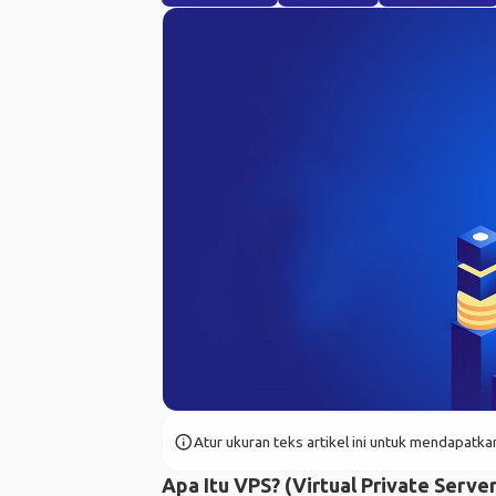
info
Atur ukuran teks artikel ini untuk mendapat
Apa Itu VPS? (Virtual Private Server