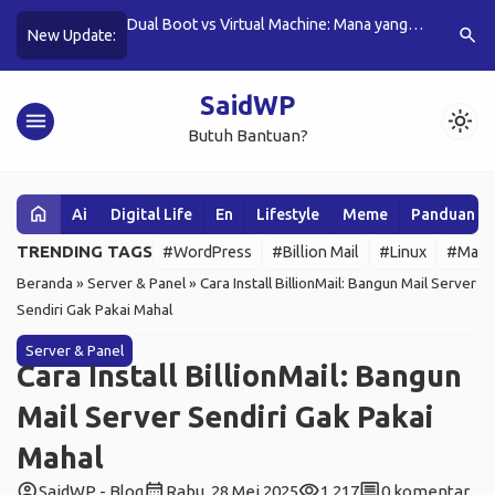
 Makin Canggih,
Dual Boot vs Virtual Machine: Mana yang
Apakah Pl
search
New Update:
Gampang
Lebih Cocok untuk PC Kamu?
Mengaman
SaidWP
menu
light_mode
Butuh Bantuan?
home
Ai
Digital Life
En
Lifestyle
Meme
Panduan W
TRENDING TAGS
#WordPress
#Billion Mail
#Linux
#Mail 
Beranda
»
Server & Panel
»
Cara Install BillionMail: Bangun Mail Server
Sendiri Gak Pakai Mahal
Server & Panel
Cara Install BillionMail: Bangun
Mail Server Sendiri Gak Pakai
Mahal
account_circle
calendar_month
visibility
comment
SaidWP - Blog
Rabu, 28 Mei 2025
1.217
0 komentar