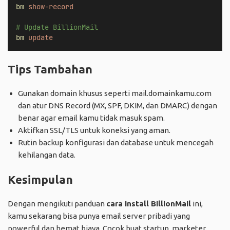
bm
show-record
# Update BillionMail
bm
update
Tips Tambahan
Gunakan domain khusus seperti mail.domainkamu.com
dan atur DNS Record (MX, SPF, DKIM, dan DMARC) dengan
benar agar email kamu tidak masuk spam.
Aktifkan SSL/TLS untuk koneksi yang aman.
Rutin backup konfigurasi dan database untuk mencegah
kehilangan data.
Kesimpulan
Dengan mengikuti panduan
cara install BillionMail
ini,
kamu sekarang bisa punya email server pribadi yang
powerful dan hemat biaya. Cocok buat startup, marketer,