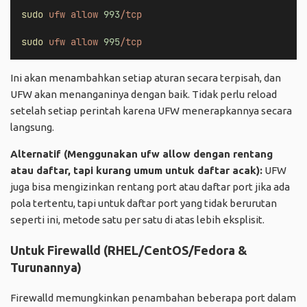
sudo
ufw
allow
993
/tcp
sudo
ufw
allow
995
/tcp
Ini akan menambahkan setiap aturan secara terpisah, dan
UFW akan menanganinya dengan baik. Tidak perlu reload
setelah setiap perintah karena UFW menerapkannya secara
langsung.
Alternatif (Menggunakan
ufw allow
dengan rentang
atau daftar, tapi kurang umum untuk daftar acak):
UFW
juga bisa mengizinkan rentang port atau daftar port jika ada
pola tertentu, tapi untuk daftar port yang tidak berurutan
seperti ini, metode satu per satu di atas lebih eksplisit.
Untuk Firewalld (RHEL/CentOS/Fedora &
Turunannya)
Firewalld memungkinkan penambahan beberapa port dalam