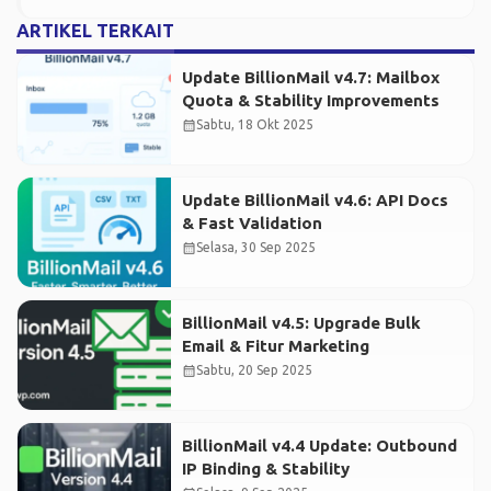
ARTIKEL TERKAIT
Update BillionMail v4.7: Mailbox
Quota & Stability Improvements
calendar_month
Sabtu, 18 Okt 2025
Update BillionMail v4.6: API Docs
& Fast Validation
calendar_month
Selasa, 30 Sep 2025
BillionMail v4.5: Upgrade Bulk
Email & Fitur Marketing
calendar_month
Sabtu, 20 Sep 2025
BillionMail v4.4 Update: Outbound
IP Binding & Stability