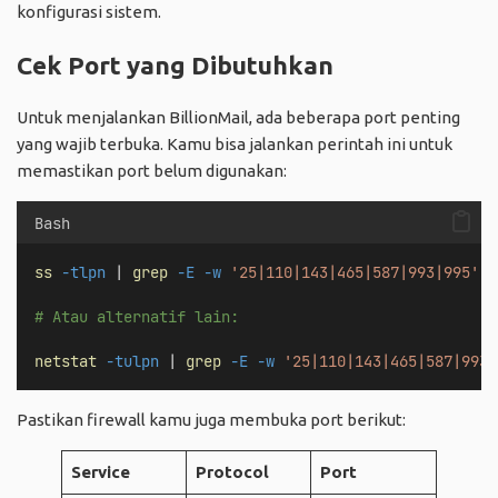
konfigurasi sistem.
Cek Port yang Dibutuhkan
Untuk menjalankan BillionMail, ada beberapa port penting
yang wajib terbuka. Kamu bisa jalankan perintah ini untuk
memastikan port belum digunakan:
Bash
ss
-tlpn
 | 
grep
-E
-w
'25|110|143|465|587|993|995'
# Atau alternatif lain:
netstat
-tulpn
 | 
grep
-E
-w
'25|110|143|465|587|993|
Pastikan firewall kamu juga membuka port berikut:
Service
Protocol
Port