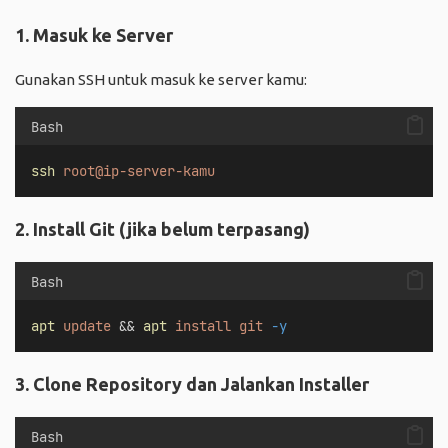
1. Masuk ke Server
Gunakan SSH untuk masuk ke server kamu:
Bash
ssh
root@ip-server-kamu
2. Install Git (jika belum terpasang)
Bash
apt
update
 && 
apt
install
git
-y
3. Clone Repository dan Jalankan Installer
Bash