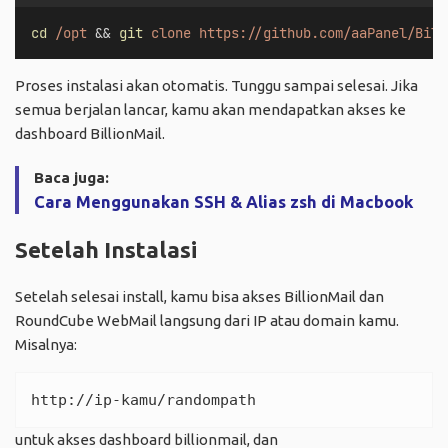
cd
/opt
 && 
git
clone
https://github.com/aaPanel/Bill
Proses instalasi akan otomatis. Tunggu sampai selesai. Jika
semua berjalan lancar, kamu akan mendapatkan akses ke
dashboard BillionMail.
Baca juga:
Cara Menggunakan SSH & Alias zsh di Macbook
Setelah Instalasi
Setelah selesai install, kamu bisa akses BillionMail dan
RoundCube WebMail langsung dari IP atau domain kamu.
Misalnya:
http://ip-kamu/randompath
untuk akses dashboard billionmail, dan