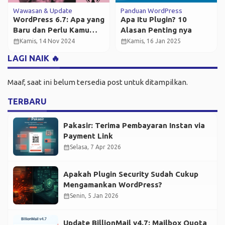
Wawasan & Update
Panduan WordPress
WordPress 6.7: Apa yang
Apa Itu Plugin? 10
Baru dan Perlu Kamu
Alasan Penting nya
Tahu?
calendar_month
calendar_month
Kamis, 14 Nov 2024
Kamis, 16 Jan 2025
LAGI NAIK 🔥
Maaf, saat ini belum tersedia post untuk ditampilkan.
TERBARU
Pakasir: Terima Pembayaran Instan via
Payment Link
calendar_month
Selasa, 7 Apr 2026
Apakah Plugin Security Sudah Cukup
Mengamankan WordPress?
calendar_month
Senin, 5 Jan 2026
Update BillionMail v4.7: Mailbox Quota