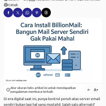
print
Cetak
Atur ukuran teks artikel ini untuk mendapatkan
text_increase
info
text_decrease
pengalaman membaca terbaik.
Di era digital saat ini, punya kontrol penuh atas server email
sendiri bukan lagi hal yang mustahil. Salah satu alternatif