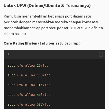
Untuk UFW (Debian/Ubuntu & Turunannya)
Kamu bisa menambahkan beberapa port dalam satu
perintah dengan memisahkan mereka dengan koma atau
menambahkan setiap port satu per satu (UFW cukup efisien
dalam hal ini).
Cara Paling Efisien (Satu per satu tapi rapi):
Bash
sudo
ufw
allow
25
/tcp
sudo
ufw
allow
110
/tcp
sudo
ufw
allow
143
/tcp
sudo
ufw
allow
465
/tcp
sudo
ufw
allow
587
/tcp