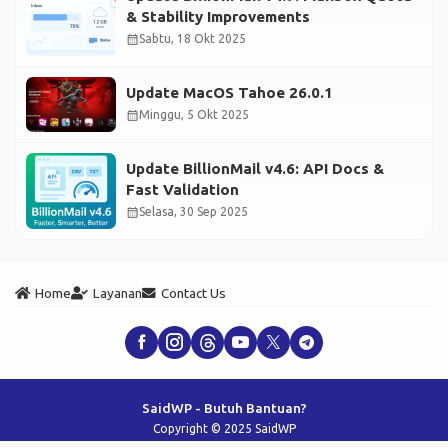
& Stability Improvements
calendar_month
Sabtu, 18 Okt 2025
Update MacOS Tahoe 26.0.1
calendar_month
Minggu, 5 Okt 2025
Update BillionMail v4.6: API Docs &
Fast Validation
calendar_month
Selasa, 30 Sep 2025
Home
Layanan
Contact Us
SaidWP - Butuh Bantuan?
Copyright © 2025 SaidWP