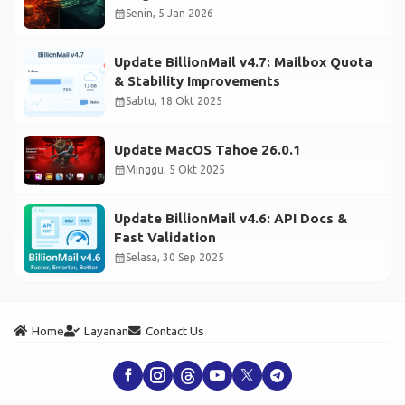
calendar_month
Senin, 5 Jan 2026
Update BillionMail v4.7: Mailbox Quota
& Stability Improvements
calendar_month
Sabtu, 18 Okt 2025
Update MacOS Tahoe 26.0.1
calendar_month
Minggu, 5 Okt 2025
Update BillionMail v4.6: API Docs &
Fast Validation
calendar_month
Selasa, 30 Sep 2025
Home
Layanan
Contact Us