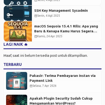
calendar_month
SSH Key Management Sysadmin
calendar_month
Senin, 4 Agt 2025
macOS Sequoia 15.4.1 Rilis: Apa yang
Baru & Kenapa Kamu Harus Segera
Update?
calendar_month
Kamis, 24 Apr 2025
LAGI NAIK 🔥
Maaf, saat ini belum tersedia post untuk ditampilkan.
TERBARU
Pakasir: Terima Pembayaran Instan via
Payment Link
calendar_month
Selasa, 7 Apr 2026
Apakah Plugin Security Sudah Cukup
Mengamankan WordPress?