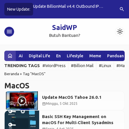
ordPress Tanpa
Update BillionMail v4.4: Outbound IP
DistroSea:
search
New Update:
Binding & Optimasi
Tanpa Inst
SaidWP
menu
light_mode
Butuh Bantuan?
home
Ai
Digital Life
En
Lifestyle
Meme
Panduan W
TRENDING TAGS
#WordPress
#Billion Mail
#Linux
#Mail 
Beranda
»
Tag "MacOS"
MacOS
Update MacOS Tahoe 26.0.1
photo_camera
11
17:15
calendar_month
Minggu, 5 Okt 2025
Basic SSH Key Management on
macOS for Multi‑Client Sysadmins
Senin, 4 Agt 2025