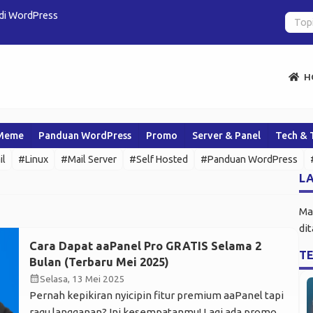
 di WordPress
Apakah Plug
H
Meme
Panduan WordPress
Promo
Server & Panel
Tech & 
il
#Linux
#Mail Server
#Self Hosted
#Panduan WordPress
LA
Ma
di
Cara Dapat aaPanel Pro GRATIS Selama 2
T
Bulan (Terbaru Mei 2025)
calendar_month
Selasa, 13 Mei 2025
Pernah kepikiran nyicipin fitur premium aaPanel tapi
ragu langganan? Ini kesempatanmu! Lagi ada promo