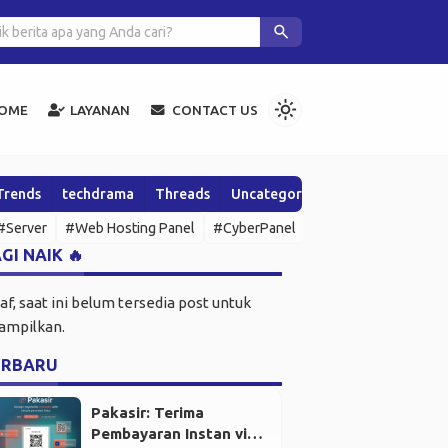
in Security Sudah Cukup Mengamankan WordPress?
search
light_mode
OME
LAYANAN
CONTACT US
Trends
techdrama
Threads
Uncategorized
Wawasan & Up
#Server
#Web Hosting Panel
#CyberPanel
#SSH
#Open Sour
GI NAIK 🔥
af, saat ini belum tersedia post untuk
tampilkan.
ERBARU
Pakasir: Terima
Pembayaran Instan via