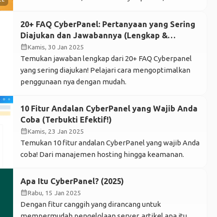
panel gratis dan ringan yang layak banget kamu coba:
aaPanel. Saya pribadi juga baru kenal dengan aaPanel
20+ FAQ CyberPanel: Pertanyaan yang Sering
belum lama ini, dan jujur, cukup terkesan. […]
Diajukan dan Jawabannya (Lengkap &
Terbaru!)
calendar_month
Kamis, 30 Jan 2025
Temukan jawaban lengkap dari 20+ FAQ Cyberpanel
yang sering diajukan! Pelajari cara mengoptimalkan
penggunaan nya dengan mudah.
10 Fitur Andalan CyberPanel yang Wajib Anda
Coba (Terbukti Efektif!)
calendar_month
Kamis, 23 Jan 2025
Temukan 10 fitur andalan CyberPanel yang wajib Anda
coba! Dari manajemen hosting hingga keamanan.
Apa Itu CyberPanel? (2025)
calendar_month
Rabu, 15 Jan 2025
Dengan fitur canggih yang dirancang untuk
mempermudah pengelolaan server, artikel apa itu