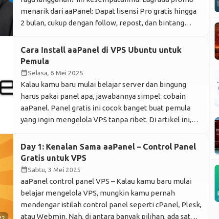
menarik dari aaPanel: Dapat lisensi Pro gratis hingga
2 bulan, cukup dengan follow, repost, dan bintang
GitHub mereka. Gak pake ribet, gak keluar duit. Apa Itu
aaPanel Pro? Kalau kamu udah familiar sama aaPanel
Cara Install aaPanel di VPS Ubuntu untuk
versi gratis, pasti tahu betapa powerful-nya tool […]
Pemula
calendar_month
Selasa, 6 Mei 2025
Kalau kamu baru mulai belajar server dan bingung
harus pakai panel apa, jawabannya simpel: cobain
aaPanel. Panel gratis ini cocok banget buat pemula
yang ingin mengelola VPS tanpa ribet. Di artikel ini,
kita bahas cara install aaPanel di VPS Ubuntu dari nol,
lengkap dan mudah dipahami. Kenapa aaPanel?
Day 1: Kenalan Sama aaPanel – Control Panel
aaPanel adalah control panel berbasis web yang […]
Gratis untuk VPS
calendar_month
Sabtu, 3 Mei 2025
aaPanel control panel VPS – Kalau kamu baru mulai
belajar mengelola VPS, mungkin kamu pernah
mendengar istilah control panel seperti cPanel, Plesk,
atau Webmin. Nah, di antara banyak pilihan, ada satu
22