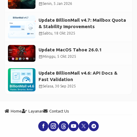
calendar_month
Senin, 5 Jan 2026
Update BillionMail v4.7: Mailbox Quota
& Stability Improvements
calendar_month
Sabtu, 18 Okt 2025
Update MacOS Tahoe 26.0.1
calendar_month
Minggu, 5 Okt 2025
Update BillionMail v4.6: API Docs &
Fast Validation
calendar_month
Selasa, 30 Sep 2025
Home
Layanan
Contact Us