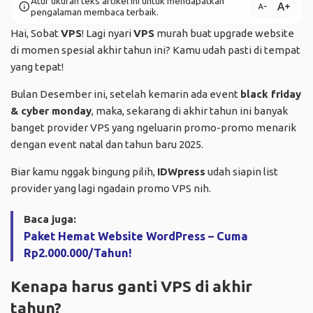
Atur ukuran teks artikel ini untuk mendapatkan
text_increase
info
text_decrease
pengalaman membaca terbaik.
Hai, Sobat
VPS
! Lagi nyari
VPS
murah buat upgrade website
di momen spesial akhir tahun ini? Kamu udah pasti di tempat
yang tepat!
Bulan Desember ini, setelah kemarin ada event
black friday
& cyber monday
, maka, sekarang di akhir tahun ini banyak
banget provider VPS yang ngeluarin promo-promo menarik
dengan event natal dan tahun baru 2025.
Biar kamu nggak bingung pilih,
IDWpress
udah siapin list
provider yang lagi ngadain promo VPS nih.
Baca juga:
Paket Hemat Website WordPress – Cuma
Rp2.000.000/Tahun!
Kenapa harus ganti VPS di akhir
tahun?