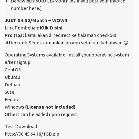
Bandwidth: 6000 GB/Month (x2 if you post your invoice
number here.)
JUST $4.50/Month – WOW!!
Link Pembelian:
Klik Disini
ProTips:
kamu akan di redirect ke halaman checkout
littlecreek. Segera amankan promo sebelum kehabisan
😊
.
Operating Systems available. Install your operating system
after signup.
CentOS
Ubuntu
Debian
Suse
Fedora
Windows
(License not included)
Others can be added upon request.
Test Download
http://38.45.64.18/1GB.zip