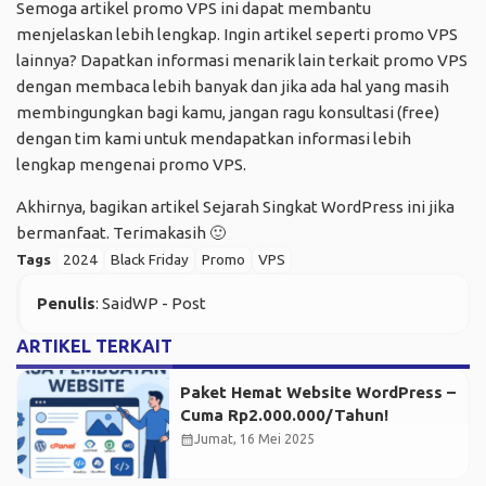
Semoga artikel promo VPS ini dapat membantu
menjelaskan lebih lengkap. Ingin artikel seperti promo VPS
lainnya? Dapatkan informasi menarik lain terkait promo VPS
dengan membaca lebih banyak dan jika ada hal yang masih
membingungkan bagi kamu, jangan ragu konsultasi (free)
dengan tim kami untuk mendapatkan informasi lebih
lengkap mengenai promo VPS.
Akhirnya, bagikan artikel Sejarah Singkat WordPress ini jika
bermanfaat. Terimakasih 🙂
Tags
2024
Black Friday
Promo
VPS
Penulis
: SaidWP - Post
ARTIKEL TERKAIT
Paket Hemat Website WordPress –
Cuma Rp2.000.000/Tahun!
calendar_month
Jumat, 16 Mei 2025