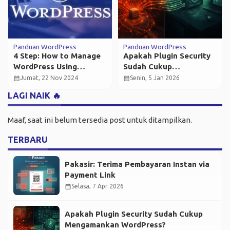
Panduan WordPress
Panduan WordPress
4 Step: How to Manage
Apakah Plugin Security
WordPress Using
Sudah Cukup
Jetpack
Mengamankan
calendar_month
calendar_month
Jumat, 22 Nov 2024
Senin, 5 Jan 2026
WordPress?
LAGI NAIK 🔥
Maaf, saat ini belum tersedia post untuk ditampilkan.
TERBARU
Pakasir: Terima Pembayaran Instan via
Payment Link
calendar_month
Selasa, 7 Apr 2026
Apakah Plugin Security Sudah Cukup
Mengamankan WordPress?