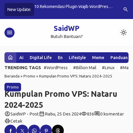
Wajib WordPress
7 Tema WordPress Gratis Terbaik untuk
3 Langkah
search
New Update:
…
Sekarang!
Website Cepat dan SEO-Friendly
Nggak Jag
SaidWP
menu
light_mode
Butuh Bantuan?
home
Ai
Digital Life
En
Lifestyle
Meme
Panduan W
TRENDING TAGS
#WordPress
#Billion Mail
#Linux
#Mail 
Beranda
»
Promo
»
Kumpulan Promo VPS: Nataru 2024-2025
Promo
Kumpulan Promo VPS: Nataru
2024-2025
account_circle
calendar_month
visibility
comment
SaidWP - Post
Rabu, 25 Des 2024
836
0 komentar
print
Cetak