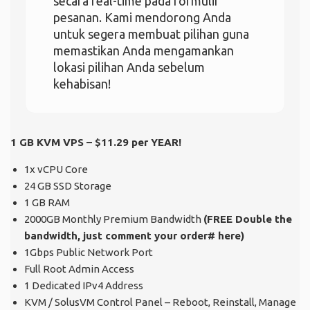
secara real-time pada formulir
pesanan. Kami mendorong Anda
untuk segera membuat pilihan guna
memastikan Anda mengamankan
lokasi pilihan Anda sebelum
kehabisan!
1 GB KVM VPS – $11.29 per YEAR!
1x vCPU Core
24 GB SSD Storage
1 GB RAM
2000GB Monthly Premium Bandwidth
(FREE Double the
bandwidth, just comment your order#
here
)
1Gbps Public Network Port
Full Root Admin Access
1 Dedicated IPv4 Address
KVM / SolusVM Control Panel – Reboot, Reinstall, Manage