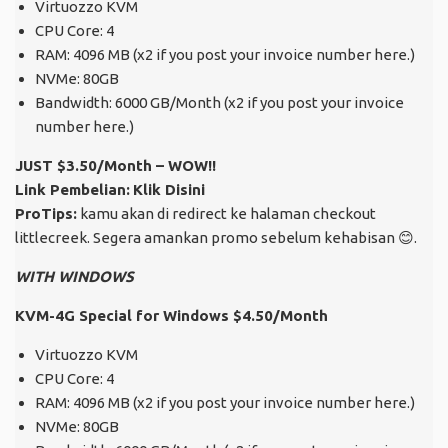
Virtuozzo KVM
CPU Core: 4
RAM: 4096 MB (x2 if you post your invoice number here.)
NVMe: 80GB
Bandwidth: 6000 GB/Month (x2 if you post your invoice
number here.)
JUST $3.50/Month – WOW!!
Link Pembelian:
Klik Disini
ProTips:
kamu akan di redirect ke halaman checkout
littlecreek. Segera amankan promo sebelum kehabisan
😊
.
WITH WINDOWS
KVM-4G Special for Windows $4.50/Month
Virtuozzo KVM
CPU Core: 4
RAM: 4096 MB (x2 if you post your invoice number here.)
NVMe: 80GB