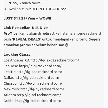
rDNS, & much more
Available in MULTIPLE LOCATIONS!
JUST $11.29/Year – WOW!!
Link Pembelian:
Klik Disini
ProTips:
kamu akan di redirect ke halaman home racknerd,
pilih “
REVEAL DEALS
” untuk mendapatkan promo. Segera
amankan promo sebelum kehabisan
😊
.
Looking Glass:
Los Angeles, CA
http://lg-lax02.racknerd.com/
San Jose
http://lg-sj.racknerd.com/
Seattle
http://lg-sea.racknerd.com/
Dallas
http://lg-dal.racknerd.com/
Chicago
http://lg-chi.racknerd.com/
New York
http://lg-ny.racknerd.com/
Atlanta
http://lg-atl.racknerd.com/
Dublin
http://lg-dub.racknerd.com/