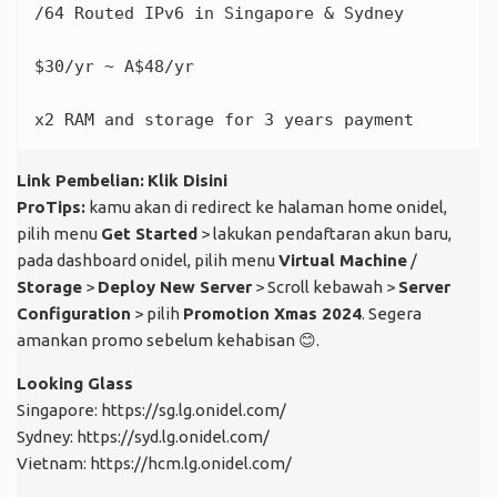
/64 Routed IPv6 in Singapore & Sydney

$30/yr ~ A$48/yr

x2 RAM and storage for 3 years payment
Link Pembelian:
Klik Disini
ProTips:
kamu akan di redirect ke halaman home onidel,
pilih menu
Get Started
> lakukan pendaftaran akun baru,
pada dashboard onidel, pilih menu
Virtual Machine
/
Storage
>
Deploy New Server
> Scroll kebawah >
Server
Configuration
> pilih
Promotion Xmas 2024
. Segera
amankan promo sebelum kehabisan
😊
.
Looking Glass
Singapore:
https://sg.lg.onidel.com/
Sydney:
https://syd.lg.onidel.com/
Vietnam:
https://hcm.lg.onidel.com/