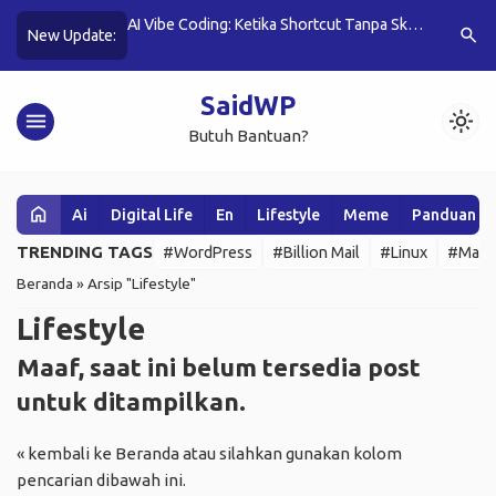
ri sekedar “hobi”
AI Vibe Coding: Ketika Shortcut Tanpa Skill
16 Desain
search
New Update:
Menghancurkan Karier
SaidWP
menu
light_mode
Butuh Bantuan?
home
Ai
Digital Life
En
Lifestyle
Meme
Panduan W
TRENDING TAGS
#WordPress
#Billion Mail
#Linux
#Mail 
Beranda
»
Arsip "Lifestyle"
Lifestyle
Maaf, saat ini belum tersedia post
untuk ditampilkan.
« kembali ke Beranda
atau silahkan gunakan kolom
pencarian dibawah ini.