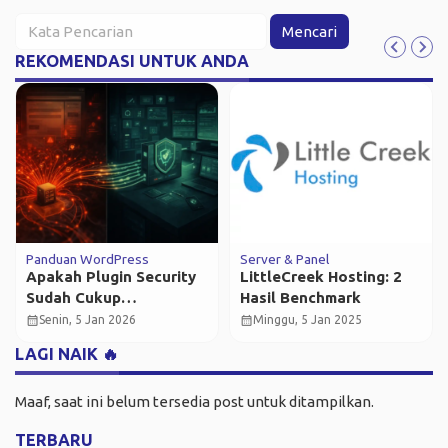
Mencari
REKOMENDASI UNTUK ANDA
Panduan WordPress
Server & Panel
Apakah Plugin Security
LittleCreek Hosting: 2
Sudah Cukup
Hasil Benchmark
Mengamankan
calendar_month
calendar_month
Senin, 5 Jan 2026
Minggu, 5 Jan 2025
WordPress?
LAGI NAIK 🔥
Maaf, saat ini belum tersedia post untuk ditampilkan.
TERBARU