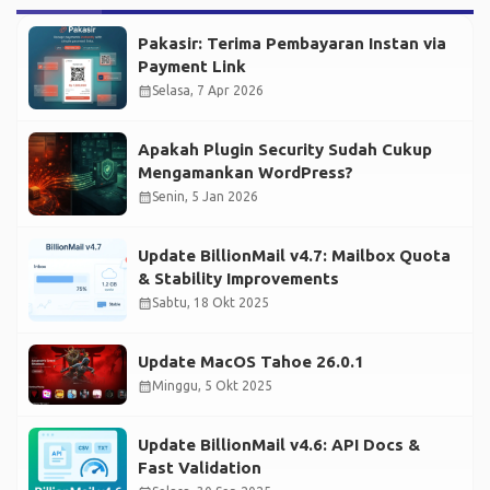
Pakasir: Terima Pembayaran Instan via
Payment Link
calendar_month
Selasa, 7 Apr 2026
Apakah Plugin Security Sudah Cukup
Mengamankan WordPress?
calendar_month
Senin, 5 Jan 2026
Update BillionMail v4.7: Mailbox Quota
& Stability Improvements
calendar_month
Sabtu, 18 Okt 2025
Update MacOS Tahoe 26.0.1
calendar_month
Minggu, 5 Okt 2025
Update BillionMail v4.6: API Docs &
Fast Validation