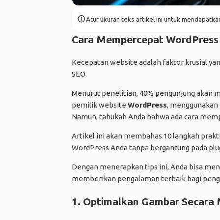
info
Atur ukuran teks artikel ini untuk mendapat
Cara Mempercepat
WordPress
Kecepatan website adalah faktor krusial 
SEO.
Menurut penelitian, 40% pengunjung akan men
pemilik website
WordPress
, menggunakan
Namun, tahukah Anda bahwa ada cara memp
Artikel ini akan membahas 10 langkah prak
WordPress Anda tanpa bergantung pada plug
Dengan menerapkan tips ini, Anda bisa men
memberikan pengalaman terbaik bagi peng
1. Optimalkan Gambar Secara