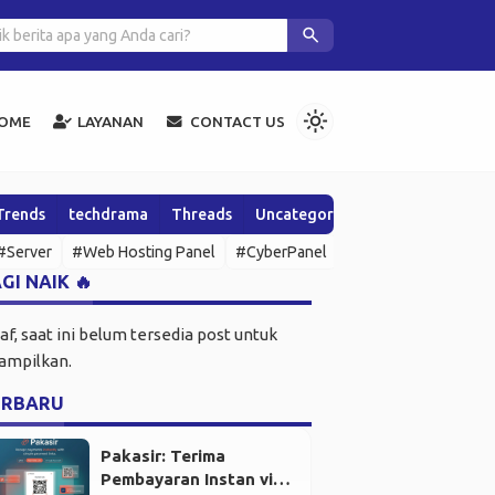
Agen AI Open Source yang Bikin Kamu Makin Sakti
search
light_mode
OME
LAYANAN
CONTACT US
Trends
techdrama
Threads
Uncategorized
Wawasan & Up
#Server
#Web Hosting Panel
#CyberPanel
#SSH
#Open Sour
GI NAIK 🔥
af, saat ini belum tersedia post untuk
tampilkan.
ERBARU
Pakasir: Terima
Pembayaran Instan via