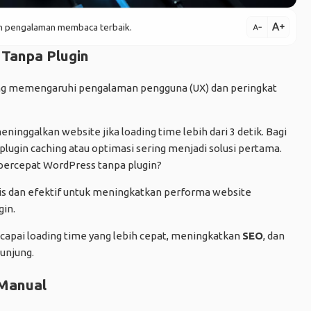
text_increase
kan pengalaman membaca terbaik.
text_decrease
Tanpa Plugin
yang memengaruhi pengalaman pengguna (UX) dan peringkat
inggalkan website jika loading time lebih dari 3 detik. Bagi
plugin
caching atau optimasi sering menjadi solusi pertama.
ercepat WordPress tanpa plugin?
tis dan efektif untuk meningkatkan performa website
in.
capai loading time yang lebih cepat, meningkatkan
SEO
, dan
unjung.
 Manual