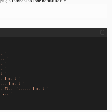
plugin, tambahkan kode berikut ke file
ear"
year"
ear"
ear"
nth"
ss 1 month"
cess 1 month"
ve-flash
"access 1 month"
1 year"