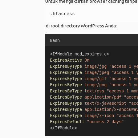
Untuk mengaktifkan browser caching tanpa 
.htaccess
di root directory WordPress Anda:
Bash
<IfModule mod_expires.c>  
ExpiresActive
On
ExpiresByType
image/jpg
"access 1 y
ExpiresByType
image/jpeg
"access 1 
ExpiresByType
image/gif
"access 1 y
ExpiresByType
image/png
"access 1 y
ExpiresByType
text/css
"access 1 mo
ExpiresByType
application/pdf
"acce
ExpiresByType
text/x-javascript
"ac
ExpiresByType
application/x-shockwa
ExpiresByType
image/x-icon
"access 
ExpiresDefault
"access 2 days"
</IfModule>  