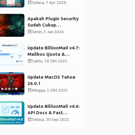
Payment Link
calendar_month
Selasa, 7 Apr 2026
Apakah Plugin Security
Sudah Cukup
Mengamankan
calendar_month
Senin, 5 Jan 2026
WordPress?
Update BillionMail v4.7:
Mailbox Quota &
Stability Improvements
calendar_month
Sabtu, 18 Okt 2025
Update MacOS Tahoe
26.0.1
calendar_month
Minggu, 5 Okt 2025
Update BillionMail v4.6:
API Docs & Fast
Validation
calendar_month
Selasa, 30 Sep 2025