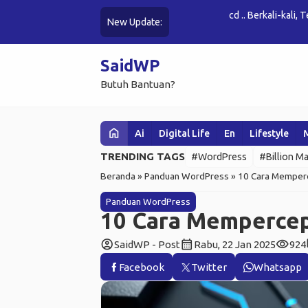
cd .. Berkali-kali, Tetap Tanya 
New Update:
SaidWP
Butuh Bantuan?
home
Ai
Digital Life
En
Lifestyle
TRENDING TAGS
#WordPress
#Billion Ma
Beranda
»
Panduan WordPress
»
10 Cara Memperc
Panduan WordPress
10 Cara Mempercep
account_circle
calendar_month
visibility
c
SaidWP - Post
Rabu, 22 Jan 2025
924
Facebook
Twitter
Whatsapp