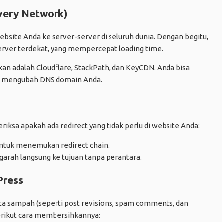
very Network)
ite Anda ke server-server di seluruh dunia. Dengan begitu,
rver terdekat, yang mempercepat loading time.
an adalah Cloudflare, StackPath, dan KeyCDN. Anda bisa
n mengubah DNS domain Anda.
iksa apakah ada redirect yang tidak perlu di website Anda:
untuk menemukan redirect chain.
garah langsung ke tujuan tanpa perantara.
Press
a sampah (seperti post revisions, spam comments, dan
erikut cara membersihkannya: