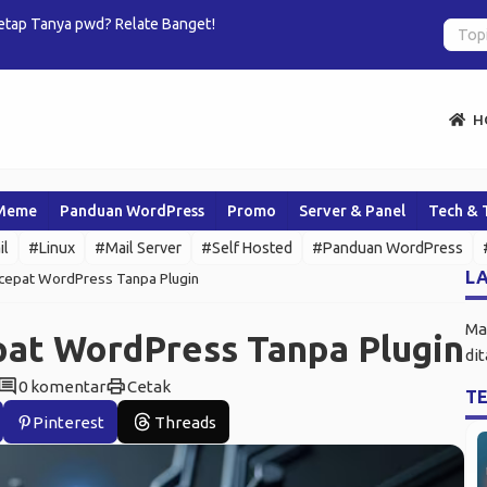
pwd? Relate Banget!
Gemini CLI: 
H
Meme
Panduan WordPress
Promo
Server & Panel
Tech & 
il
#Linux
#Mail Server
#Self Hosted
#Panduan WordPress
LA
epat WordPress Tanpa Plugin
Ma
at WordPress Tanpa Plugin
di
omment
print
0 komentar
Cetak
T
Pinterest
Threads