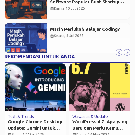
Software Populer Buat Startup
Kamu
calendar_month
Kamis, 10 Jul 2025
Masih Perlukah Belajar Coding?
calendar_month
Selasa, 8 Jul 2025
REKOMENDASI UNTUK ANDA
Tech & Trends
Wawasan & Update
Google Chrome Desktop
WordPress 6.7: Apa yang
Update: Gemini untuk
Baru dan Perlu Kamu
Produktivitas!
Tahu?
calendar_month
calendar_month
Senin, 17 Mar 2025
Kamis, 14 Nov 2024