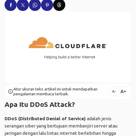
Atur ukuran teks artikel ini untuk mendapatkan
text_increase
info
text_decrease
pengalaman membaca terbaik.
Apa Itu DDoS Attack?
DDoS (Distributed Denial of Service)
adalah jenis
serangan siber yang bertujuan membanjiri server atau
jaringan dengan lalu lintas internet berlebihan hingga