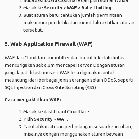
Buka dashboard Cloudflare dan pilih domain Anda.
Masuk ke
Security
>
WAF
>
Rate Limiting
.
Buat aturan baru, tentukan jumlah permintaan
maksimum per detik atau menit, lalu aktifkan aturan
tersebut.
5. Web Application Firewall (WAF)
WAF dari Cloudflare memfilter dan memblokir lalu lintas
mencurigakan sebelum mencapai server. Dengan aturan
yang dapat dikustomisasi, WAF bisa digunakan untuk
melindungi dari berbagai jenis serangan selain DDoS, seperti
SQL Injection dan Cross-Site Scripting (XSS).
Cara mengaktifkan WAF:
Masuk ke dashboard Cloudflare.
Pilih
Security
>
WAF
.
Tambahkan aturan perlindungan sesuai kebutuhan,
misalnya dengan menggunakan aturan bawaan