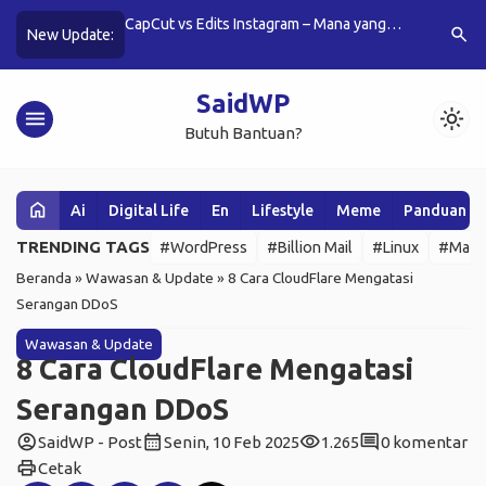
am – Mana yang
4 Step: How to Manage WordPress Using
Review G
search
New Update:
onten di 2025?
Jetpack
VPS Murah
SaidWP
menu
light_mode
Butuh Bantuan?
home
Ai
Digital Life
En
Lifestyle
Meme
Panduan W
TRENDING TAGS
#WordPress
#Billion Mail
#Linux
#Mail 
Beranda
»
Wawasan & Update
»
8 Cara CloudFlare Mengatasi
Serangan DDoS
Wawasan & Update
8 Cara CloudFlare Mengatasi
Serangan DDoS
account_circle
calendar_month
visibility
comment
SaidWP - Post
Senin, 10 Feb 2025
1.265
0 komentar
print
Cetak