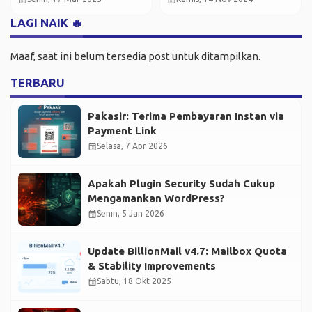
LAGI NAIK 🔥
Maaf, saat ini belum tersedia post untuk ditampilkan.
TERBARU
Pakasir: Terima Pembayaran Instan via
Payment Link
calendar_month
Selasa, 7 Apr 2026
Apakah Plugin Security Sudah Cukup
Mengamankan WordPress?
calendar_month
Senin, 5 Jan 2026
Update BillionMail v4.7: Mailbox Quota
& Stability Improvements
calendar_month
Sabtu, 18 Okt 2025