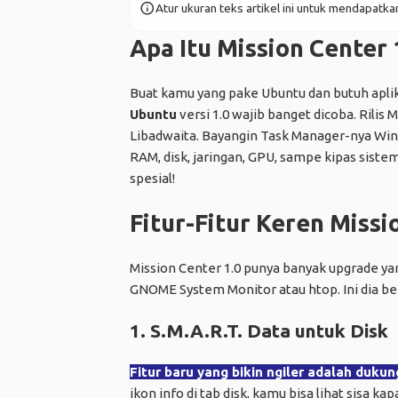
info
Atur ukuran teks artikel ini untuk mendapat
Apa Itu Mission Center 
Buat kamu yang pake Ubuntu dan butuh apli
Ubuntu
versi 1.0 wajib banget dicoba. Rilis 
Libadwaita. Bayangin Task Manager-nya Wind
RAM, disk, jaringan, GPU, sampe kipas sistem 
spesial!
Fitur-Fitur Keren Missi
Mission Center 1.0 punya banyak upgrade yang
GNOME System Monitor atau htop. Ini dia be
1. S.M.A.R.T. Data untuk Disk
Fitur baru yang bikin ngiler adalah duku
ikon info di tab disk, kamu bisa lihat sisa kap