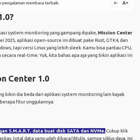
text_increase
kan pengalaman membaca terbaik.
text_decrease
1.0?
kasi system monitoring yang gampang dipake,
Mission Center
Mei 2025, aplikasi open-source ini dibuat pake Rust, GTK4, dan
ows, tapi versi Linux yang lebih sleek. Kamu bisa pantau CPU,
secara real-time. Yuk, kita bahas apa aja yang bikin aplikasi ini
on Center 1.0
 bikin dia beda dari aplikasi system monitoring lain kayak
berapa fitur unggulannya:
ngan S.M.A.R.T. data buat disk SATA dan NVMe.
Cukup klik
asitas, total data yang udah dibaca/ditulis, sampe siklus daya. Ini