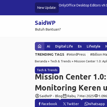
OnlyOffice Desktop Editors v9.0 
New Update:
SaidWP
Butuh Bantuan?
home
Ai
Digital Life
En
Lifestyle
TRENDING TAGS
#WordPress
#Billion Ma
Beranda
»
Tech & Trends
»
Mission Center 1.0: Ap
Tech & Trends
Mission Center 1.0:
Monitoring Keren 
account_circle
calendar_month
visibility
SaidWP - Blog
Rabu, 7 Mei 2025
1.096
Facebook
Twitter
Whatsapp