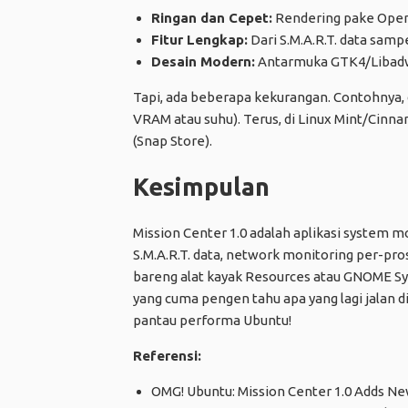
Ringan dan Cepet:
Rendering pake Open
Fitur Lengkap:
Dari S.M.A.R.T. data samp
Desain Modern:
Antarmuka GTK4/Libadw
Tapi, ada beberapa kekurangan. Contohnya, 
VRAM atau suhu). Terus, di Linux Mint/Cinna
(Snap Store).
Kesimpulan
Mission Center 1.0 adalah aplikasi system m
S.M.A.R.T. data, network monitoring per-pros
bareng alat kayak Resources atau GNOME Sy
yang cuma pengen tahu apa yang lagi jalan d
pantau performa Ubuntu!
Referensi:
OMG! Ubuntu: Mission Center 1.0 Adds N