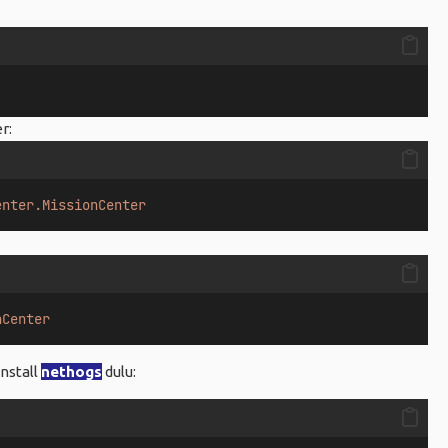
r:
enter.MissionCenter
nCenter
nstall
nethogs
dulu: