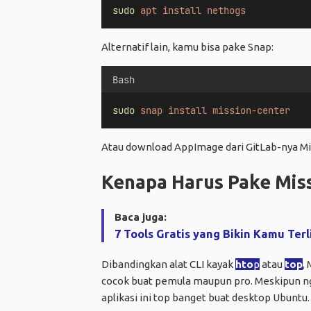
sudo
apt
install
nethogs
Alternatif lain, kamu bisa pake Snap:
Bash
sudo
snap
install
mission-center
Atau download AppImage dari GitLab-nya Mi
Kenapa Harus Pake Miss
Baca juga:
7 Tools Gratis yang Bikin Kamu Terl
Dibandingkan alat CLI kayak
hto
p
atau
top
,
cocok buat pemula maupun pro. Meskipun ngg
aplikasi ini top banget buat desktop Ubuntu