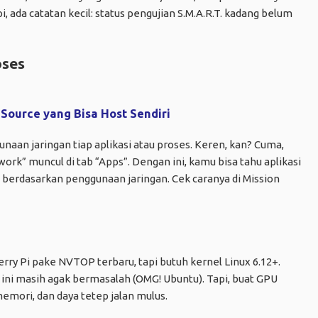
, ada catatan kecil: status pengujian S.M.A.R.T. kadang belum
oses
Source yang Bisa Host Sendiri
naan jaringan tiap aplikasi atau proses. Keren, kan? Cuma,
ork” muncul di tab “Apps”. Dengan ini, kamu bisa tahu aplikasi
 berdasarkan penggunaan jaringan. Cek caranya di Mission
ry Pi pake NVTOP terbaru, tapi butuh kernel Linux 6.12+.
ur ini masih agak bermasalah (OMG! Ubuntu). Tapi, buat GPU
mori, dan daya tetep jalan mulus.