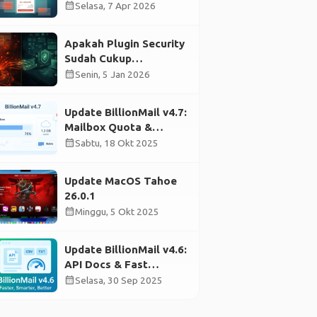
Payment Link
calendar_month
Selasa, 7 Apr 2026
Apakah Plugin Security
Sudah Cukup
Mengamankan
calendar_month
Senin, 5 Jan 2026
WordPress?
Update BillionMail v4.7:
Mailbox Quota &
Stability Improvements
calendar_month
Sabtu, 18 Okt 2025
Update MacOS Tahoe
26.0.1
calendar_month
Minggu, 5 Okt 2025
Update BillionMail v4.6:
API Docs & Fast
Validation
calendar_month
Selasa, 30 Sep 2025