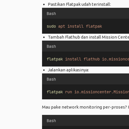
Pastikan Flatpak udah terinstall:
Bash
sudo
apt
install
flatpak
Tambah Flathub dan install Mission Cente
Bash
flatpak
install
flathub
io.missionc
Jalankan aplikasinya:
Bash
flatpak
run
io.missioncenter.Missio
Mau pake network monitoring per-proses? I
Bash