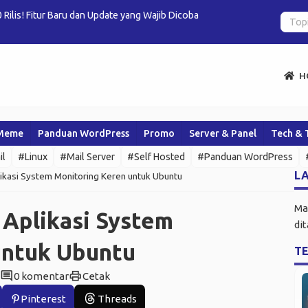
Rilis! Fitur Baru dan Update yang Wajib Dicoba
BillionMail 
H
Meme
Panduan WordPress
Promo
Server & Panel
Tech & 
il
#Linux
#Mail Server
#Self Hosted
#Panduan WordPress
LA
likasi System Monitoring Keren untuk Ubuntu
Ma
 Aplikasi System
di
untuk Ubuntu
T
comment
print
0 komentar
Cetak
Pinterest
Threads