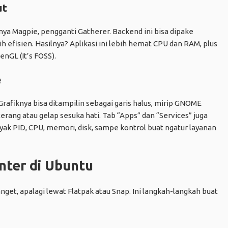
ut
ya Magpie, pengganti Gatherer. Backend ini bisa dipake
ih efisien. Hasilnya? Aplikasi ini lebih hemat CPU dan RAM, plus
nGL (It’s FOSS).
e
Grafiknya bisa ditampilin sebagai garis halus, mirip GNOME
erang atau gelap sesuka hati. Tab “Apps” dan “Services” juga
ayak PID, CPU, memori, disk, sampe kontrol buat ngatur layanan
nter di Ubuntu
nget, apalagi lewat Flatpak atau Snap. Ini langkah-langkah buat