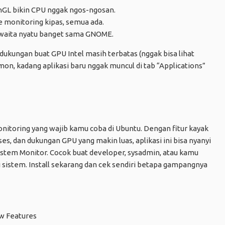
GL bikin CPU nggak ngos-ngosan.
e monitoring kipas, semua ada.
aita nyatu banget sama GNOME.
dukungan buat GPU Intel masih terbatas (nggak bisa lihat
mon, kadang aplikasi baru nggak muncul di tab “Applications”
onitoring yang wajib kamu coba di Ubuntu. Dengan fitur kayak
es, dan dukungan GPU yang makin luas, aplikasi ini bisa nyanyi
stem Monitor. Cocok buat developer, sysadmin, atau kamu
i sistem. Install sekarang dan cek sendiri betapa gampangnya
ew Features