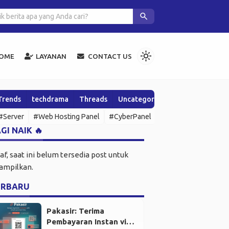
V4.1: Hapus Email Nyangkut Tanpa Terminal? Gokil!
search
light_mode
OME
LAYANAN
CONTACT US
Trends
techdrama
Threads
Uncategorized
Wawasan & Up
#Server
#Web Hosting Panel
#CyberPanel
#SSH
#Open Sour
GI NAIK 🔥
af, saat ini belum tersedia post untuk
tampilkan.
ERBARU
Pakasir: Terima
Pembayaran Instan via