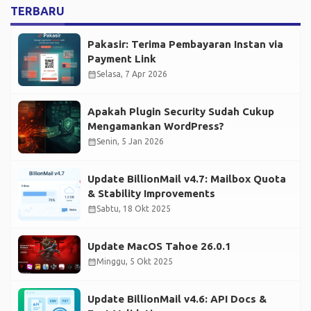
TERBARU
Pakasir: Terima Pembayaran Instan via
Payment Link
calendar_month
Selasa, 7 Apr 2026
Apakah Plugin Security Sudah Cukup
Mengamankan WordPress?
calendar_month
Senin, 5 Jan 2026
Update BillionMail v4.7: Mailbox Quota
& Stability Improvements
calendar_month
Sabtu, 18 Okt 2025
Update MacOS Tahoe 26.0.1
calendar_month
Minggu, 5 Okt 2025
Update BillionMail v4.6: API Docs &