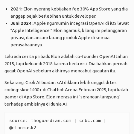
2021:
Elon nyerang kebijakan fee 30% App Store yang dia
anggap pajak berlebihan untuk developer.
Juni 2024:
Apple ngumumin integrasi OpenAI di iOS lewat
“Apple Intelligence.” Elon ngamuk, bilang ini pelanggaran
privasi, dan ancam larang produk Apple di semua
perusahaannya.
Lalu ada cerita pribadi: Elon adalah co-founder OpenAI tahun
2015, tapi keluar di 2018 karena beda visi. Dia bahkan pernah
gugat OpenAI sebelum akhirnya mencabut gugatan itu.
Sekarang, Grok AI buatan xAI diklaim lebih unggul di tes
coding: skor 1400+ di Chatbot Arena Februari 2025, tapi kalah
pamor di App Store. Elon merasa ini “serangan langsung”
terhadap ambisinya di dunia AI.
source: 
theguardian.com
 | 
cnbc.com
 | 
@elonmusk2