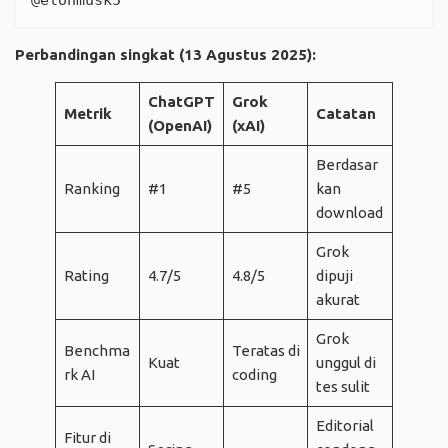
@elonmusk5
Perbandingan singkat (13 Agustus 2025):
ChatGPT
Grok
Metrik
Catatan
(OpenAI)
(xAI)
Berdasar
Ranking
#1
#5
kan
download
Grok
Rating
4.7/5
4.8/5
dipuji
akurat
Grok
Benchma
Teratas di
Kuat
unggul di
rk AI
coding
tes sulit
Editorial
Fitur di