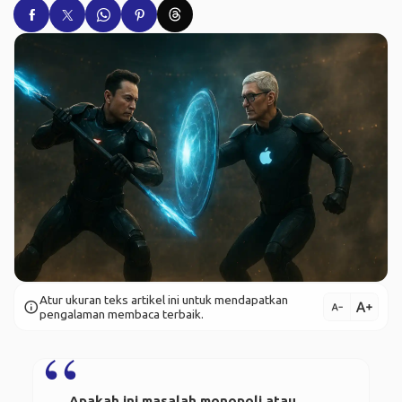
Atur ukuran teks artikel ini untuk mendapatkan
text_increase
info
text_decrease
pengalaman membaca terbaik.
Apakah ini masalah monopoli atau