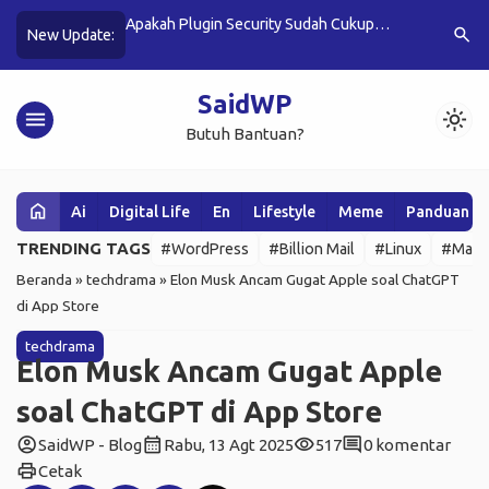
in
Apakah Plugin Security Sudah Cukup
BillionMail V4.0: AI-ny
search
New Update:
Mengamankan WordPress?
Kirim Email Jadi Makin
SaidWP
menu
light_mode
Butuh Bantuan?
home
Ai
Digital Life
En
Lifestyle
Meme
Panduan W
TRENDING TAGS
#WordPress
#Billion Mail
#Linux
#Mail 
Beranda
»
techdrama
»
Elon Musk Ancam Gugat Apple soal ChatGPT
di App Store
techdrama
Elon Musk Ancam Gugat Apple
soal ChatGPT di App Store
account_circle
calendar_month
visibility
comment
SaidWP - Blog
Rabu, 13 Agt 2025
517
0 komentar
print
Cetak