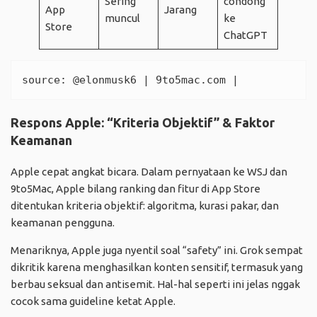
Sering
condong
App
Jarang
muncul
ke
Store
ChatGPT
source: 
@elonmusk6
 | 
9to5mac.com
 | 
Respons Apple: “Kriteria Objektif” & Faktor
Keamanan
Apple cepat angkat bicara. Dalam pernyataan ke WSJ dan
9to5Mac, Apple bilang ranking dan fitur di App Store
ditentukan kriteria objektif: algoritma, kurasi pakar, dan
keamanan pengguna.
Menariknya, Apple juga nyentil soal “safety” ini. Grok sempat
dikritik karena menghasilkan konten sensitif, termasuk yang
berbau seksual dan antisemit. Hal-hal seperti ini jelas nggak
cocok sama guideline ketat Apple.