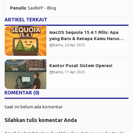
Penulis
: SaidWP - Blog
ARTIKEL TERKAIT
macOS Sequoia 15.4.1 Rilis: Apa
yang Baru & Kenapa Kamu Harus
Segera Update?
calendar_month
Kamis, 24 Apr 2025
Kantor Pusat Sistem Operasi
calendar_month
Kamis, 17 Apr 2025
KOMENTAR (0)
Saat ini belum ada komentar
Silahkan tulis komentar Anda