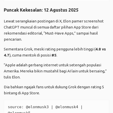
Puncak Kekesalan: 12 Agustus 2025
Lewat serangkaian postingan di X, Elon pamer screenshot
ChatGPT muncul di semua daftar pilihan App Store dari
rekomendasi editorial, “Must-Have Apps,” sampai hasil
pencarian.
Sementara Grok, meski rating pengguna lebih tinggi (
4.8 vs
4.7
), cuma mentok di posisi
#5
.
“Apple adalah gerbang internet untuk setengah populasi
Amerika. Mereka bikin mustahil bagi AI lain untuk bersaing,”
tulis Elon.
Dia bahkan ngajak fans untuk dukung Grok dengan rating 5
bintang di App Store.
source: 
@elonmusk3
 | 
@elonmusk4
 | 