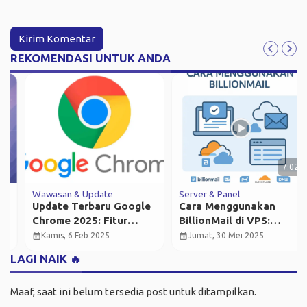
REKOMENDASI UNTUK ANDA
7:02
Wawasan & Update
Server & Panel
Update Terbaru Google
Cara Menggunakan
Chrome 2025: Fitur
BillionMail di VPS:
Canggih yang Harus
Panduan Lengkap Setup
calendar_month
calendar_month
Kamis, 6 Feb 2025
Jumat, 30 Mei 2025
Anda Coba!
Domain, Mailbox, hingga
LAGI NAIK 🔥
SMTP Relay
Maaf, saat ini belum tersedia post untuk ditampilkan.