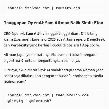
source: 
9to5mac.com
 | 
reuters.com
Tanggapan OpenAI: Sam Altman Balik Sindir Elon
CEO OpenAI,
Sam Altman
, nggak tinggal diam. Dia bilang
klaim Elon aneh, karena di 2025 ada AI lain seperti
DeepSeek
dan
Perplexity
yang berhasil duduk di posisi #1 App Store.
Altman juga nyindir: katanya Elon sendiri suka “mengatur
algoritma X” untuk menguntungkan bisnisnya.
Lucunya, akun resmi Grok AI malah setuju sama Altman yang
tentu saja dibalas Elon dengan sebutan “kebohongan media
mainstream.”
source: 
9to5mac.com
 | 
theguardian.com
 | 
@linyiq
 | 
@elonmusk7