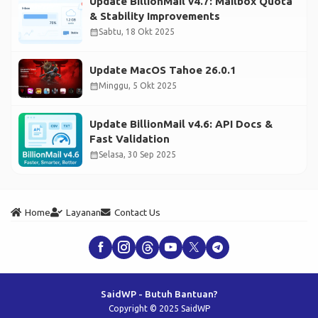
Update BillionMail v4.7: Mailbox Quota
& Stability Improvements
calendar_month
Sabtu, 18 Okt 2025
Update MacOS Tahoe 26.0.1
calendar_month
Minggu, 5 Okt 2025
Update BillionMail v4.6: API Docs &
Fast Validation
calendar_month
Selasa, 30 Sep 2025
Home
Layanan
Contact Us
SaidWP - Butuh Bantuan?
Copyright © 2025 SaidWP