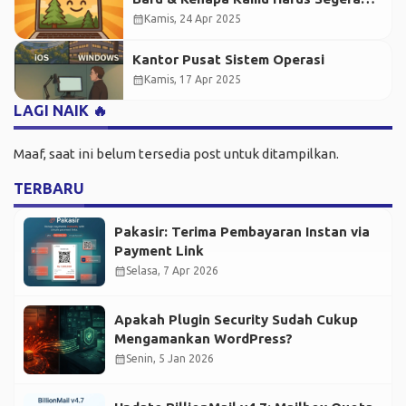
Update?
calendar_month
Kamis, 24 Apr 2025
Kantor Pusat Sistem Operasi
calendar_month
Kamis, 17 Apr 2025
LAGI NAIK 🔥
Maaf, saat ini belum tersedia post untuk ditampilkan.
TERBARU
Pakasir: Terima Pembayaran Instan via
Payment Link
calendar_month
Selasa, 7 Apr 2026
Apakah Plugin Security Sudah Cukup
Mengamankan WordPress?
calendar_month
Senin, 5 Jan 2026