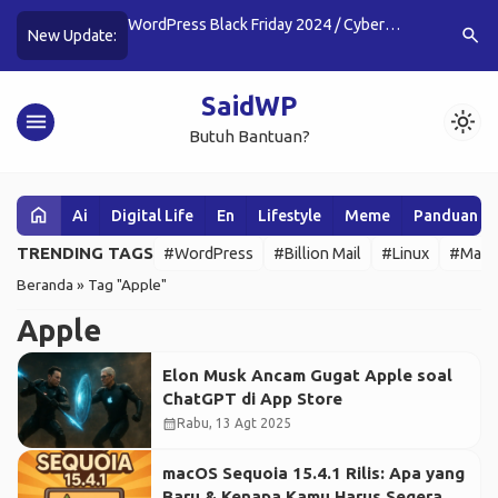
Fitur Baru, Lebih
WordPress Black Friday 2024 / Cyber
6 Cara Me
search
New Update:
Monday Deals (Huge Savings)
Website 
SaidWP
menu
light_mode
Butuh Bantuan?
home
Ai
Digital Life
En
Lifestyle
Meme
Panduan W
TRENDING TAGS
#WordPress
#Billion Mail
#Linux
#Mail 
Beranda
»
Tag "Apple"
Apple
Elon Musk Ancam Gugat Apple soal
ChatGPT di App Store
calendar_month
Rabu, 13 Agt 2025
macOS Sequoia 15.4.1 Rilis: Apa yang
Baru & Kenapa Kamu Harus Segera