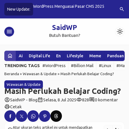
akan CDN untuk
WordPress Menguasai Pasar CMS 2025
10 Cara 
search
New Update:
Plugin
SaidWP
menu
light_mode
Butuh Bantuan?
home
Ai
Digital Life
En
Lifestyle
Meme
Panduan W
TRENDING TAGS
#WordPress
#Billion Mail
#Linux
#Mail 
Beranda
»
Wawasan & Update
»
Masih Perlukah Belajar Coding?
Wawasan & Update
Masih Perlukah Belajar Coding?
account_circle
calendar_month
visibility
comment
SaidWP - Blog
Selasa, 8 Jul 2025
828
0 komentar
print
Cetak
Atur ukuran teks artikel ini untuk mendapatkan