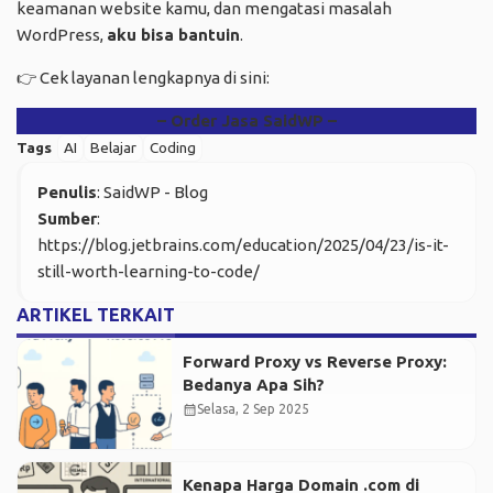
keamanan website kamu, dan mengatasi masalah
WordPress,
aku bisa bantuin
.
👉 Cek layanan lengkapnya di sini:
– Order Jasa SaidWP –
Tags
AI
Belajar
Coding
Penulis
: SaidWP - Blog
Sumber
:
https://blog.jetbrains.com/education/2025/04/23/is-it-
still-worth-learning-to-code/
ARTIKEL TERKAIT
Forward Proxy vs Reverse Proxy:
Bedanya Apa Sih?
calendar_month
Selasa, 2 Sep 2025
Kenapa Harga Domain .com di