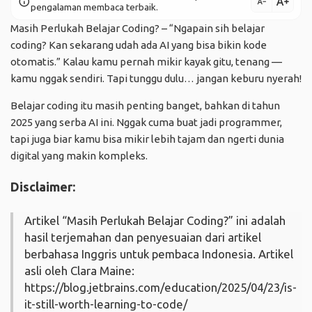
text_increase
info
text_decrease
pengalaman membaca terbaik.
Masih Perlukah Belajar Coding? – “Ngapain sih belajar
coding? Kan sekarang udah ada AI yang bisa bikin kode
otomatis.” Kalau kamu pernah mikir kayak gitu, tenang —
kamu nggak sendiri. Tapi tunggu dulu… jangan keburu nyerah!
Belajar coding itu masih penting banget, bahkan di tahun
2025 yang serba AI ini. Nggak cuma buat jadi programmer,
tapi juga biar kamu bisa mikir lebih tajam dan ngerti dunia
digital yang makin kompleks.
Disclaimer:
Artikel “Masih Perlukah Belajar Coding?” ini adalah
hasil terjemahan dan penyesuaian dari artikel
berbahasa Inggris untuk pembaca Indonesia. Artikel
asli oleh Clara Maine:
https://blog.jetbrains.com/education/2025/04/23/is-
it-still-worth-learning-to-code/