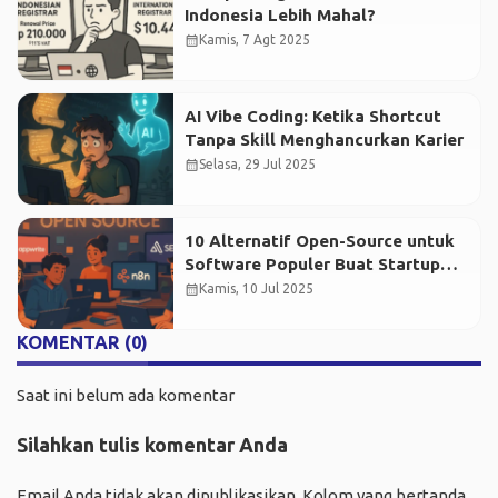
Indonesia Lebih Mahal?
calendar_month
Kamis, 7 Agt 2025
AI Vibe Coding: Ketika Shortcut
Tanpa Skill Menghancurkan Karier
calendar_month
Selasa, 29 Jul 2025
10 Alternatif Open-Source untuk
Software Populer Buat Startup
Kamu
calendar_month
Kamis, 10 Jul 2025
KOMENTAR (0)
Saat ini belum ada komentar
Silahkan tulis komentar Anda
Email Anda tidak akan dipublikasikan. Kolom yang bertanda