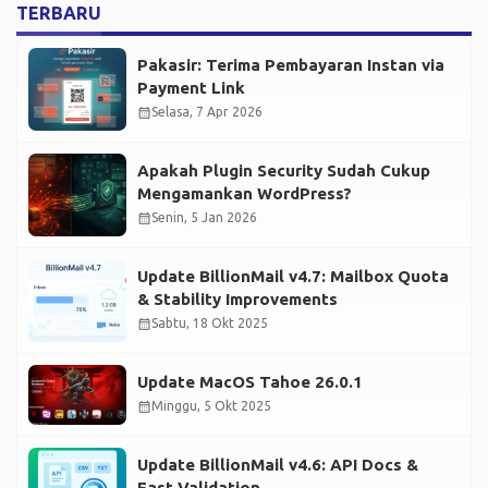
TERBARU
Pakasir: Terima Pembayaran Instan via
Payment Link
calendar_month
Selasa, 7 Apr 2026
Apakah Plugin Security Sudah Cukup
Mengamankan WordPress?
calendar_month
Senin, 5 Jan 2026
Update BillionMail v4.7: Mailbox Quota
& Stability Improvements
calendar_month
Sabtu, 18 Okt 2025
Update MacOS Tahoe 26.0.1
calendar_month
Minggu, 5 Okt 2025
Update BillionMail v4.6: API Docs &
Fast Validation