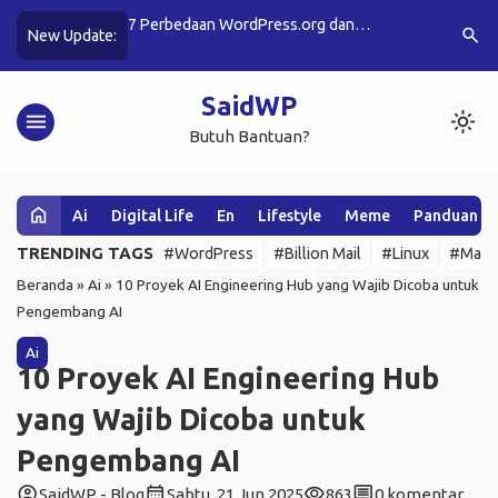
om di Indonesia
7 Perbedaan WordPress.org dan
10 Fitur A
search
New Update:
WordPress.com: Pilihan Tepat untuk
Anda Coba 
Kebutuhan Anda
SaidWP
menu
light_mode
Butuh Bantuan?
home
Ai
Digital Life
En
Lifestyle
Meme
Panduan W
TRENDING TAGS
#WordPress
#Billion Mail
#Linux
#Mail 
Beranda
»
Ai
»
10 Proyek AI Engineering Hub yang Wajib Dicoba untuk
Pengembang AI
Ai
10 Proyek AI Engineering Hub
yang Wajib Dicoba untuk
Pengembang AI
account_circle
calendar_month
visibility
comment
SaidWP - Blog
Sabtu, 21 Jun 2025
863
0 komentar