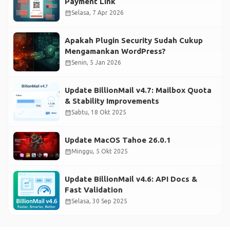
Payment Link
calendar_month
Selasa, 7 Apr 2026
Apakah Plugin Security Sudah Cukup
Mengamankan WordPress?
calendar_month
Senin, 5 Jan 2026
Update BillionMail v4.7: Mailbox Quota
& Stability Improvements
calendar_month
Sabtu, 18 Okt 2025
Update MacOS Tahoe 26.0.1
calendar_month
Minggu, 5 Okt 2025
Update BillionMail v4.6: API Docs &
Fast Validation
calendar_month
Selasa, 30 Sep 2025