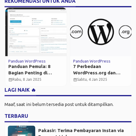
REKOMENDASI UNTUK ANDA
Panduan WordPress
Panduan WordPress
Panduan Pemula: 8
7 Perbedaan
Bagian Penting di
WordPress.org dan
Dashboard WordPress
WordPress.com: Pilihan
calendar_month
calendar_month
Rabu, 8 Jan 2025
Sabtu, 4 Jan 2025
dan Cara
Tepat untuk Kebutuhan
LAGI NAIK 🔥
Menggunakannya
Anda
Maaf, saat ini belum tersedia post untuk ditampilkan.
TERBARU
Pakasir: Terima Pembayaran Instan via