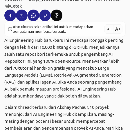
print
Cetak
Atur ukuran teks artikel ini untuk mendapatkan
text_increase
info
text_decrease
pengalaman membaca terbaik.
AI Engineering Hub baru-baru ini mencapai tonggak penting
dengan lebih dari 10.000 bintang di GitHub, menjadikannya
salah satu repositori terkemuka untuk pengembang AI.
Repositori ini, yang 100% open-source, menawarkan lebih
dari 70 tutorial hands-on gratis yang mencakup Large
Language Models (LLMs), Retrieval-Augmented Generation
(RAG), dan aplikasi agen AI. Jika Anda seorang pengembang
AI, baik pemula maupun profesional, AI Engineering Hub
adalah sumber daya yang tidak boleh dilewatkan.
Dalam thread terbaru dari
Akshay Pachaur
, 10 proyek
menonjol dari AI Engineering Hub ditampilkan, masing-
masing dengan potensi besar untuk mempercepat
pembelajaran dan pengembangan proyek AI Anda. Mari kita