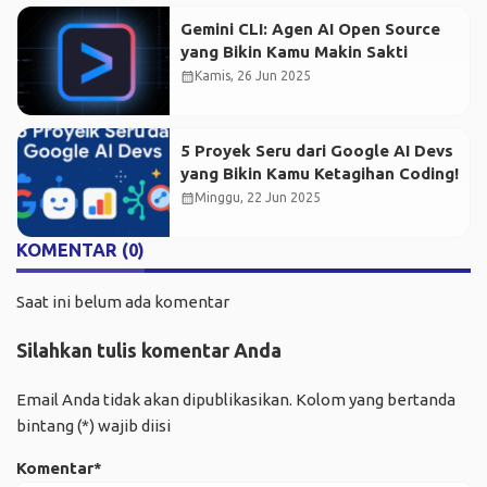
Gemini CLI: Agen AI Open Source
yang Bikin Kamu Makin Sakti
calendar_month
Kamis, 26 Jun 2025
5 Proyek Seru dari Google AI Devs
yang Bikin Kamu Ketagihan Coding!
calendar_month
Minggu, 22 Jun 2025
KOMENTAR (0)
Saat ini belum ada komentar
Silahkan tulis komentar Anda
Email Anda tidak akan dipublikasikan. Kolom yang bertanda
bintang (*) wajib diisi
Komentar*