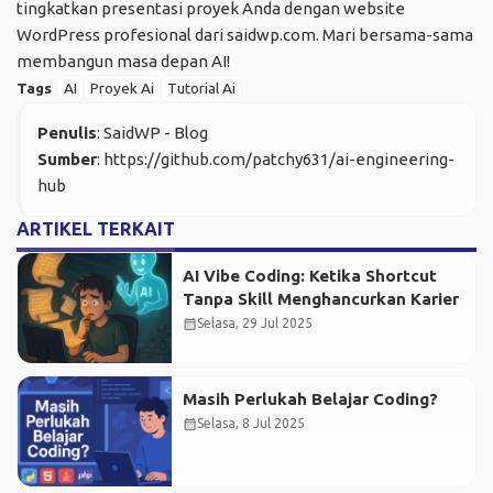
tingkatkan presentasi proyek Anda dengan website
WordPress profesional dari saidwp.com. Mari bersama-sama
membangun masa depan AI!
Tags
AI
Proyek Ai
Tutorial Ai
Penulis
: SaidWP - Blog
Sumber
:
https://github.com/patchy631/ai-engineering-
hub
ARTIKEL TERKAIT
AI Vibe Coding: Ketika Shortcut
Tanpa Skill Menghancurkan Karier
calendar_month
Selasa, 29 Jul 2025
Masih Perlukah Belajar Coding?
calendar_month
Selasa, 8 Jul 2025